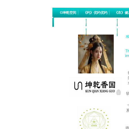
O坤乾空间
《约》优约优约
《衣》健
《医》药食同源
《金》投融项目
《科
《香》有机香料
《智》智能设备
国际
感
Th
im