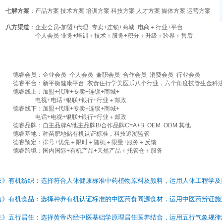
七解方案
：产品方案 技术方案 培训方案 科技方案 人才方案 媒体方案 运营方案
八方渠道
：企业会员-加盟
+
代理
+
专卖
+
连锁
+
商城
+电商＋
行业
+平台
个人会员-业务
+培训＋技术＋
服务
+积分＋升级＋跨界＋售后
德睿会员：企业会员 个人会员 兼职会员 合作会员 消费会员 行业会员
德睿平台：新平衡健康平台 衣食住行学美医乐八个行业，六个角度技管生金科
德睿线上：加盟
+
代理
+
专卖
+
连锁
+
商城
+
电视
+电话+
银联
+银行+
行业＋邮政
德睿线下：加盟
+
代理
+
专卖
+
连锁
+
商城
+
电话+
电视
+
银联
+银行+
行业＋邮政
德睿品牌：自主品牌A/他主品牌
B/合作品牌C=A+B
OEM ODM
其他
德睿基地：种苗肥地储有机认证标准，科技追溯监管
德睿预定：排号
+优先＋限时＋随机＋限量
+
服务＋反馈
德睿跨境：国内国际
+
有机产品
+天然产品＋托管仓＋服务
衣》有机纺织：选择符合人体健康标准中药植物原料及颜料，运用人体工程学及
食》有机食品：选择种养有机认证标准的中医药食同源食材，运用中医药辨证施
住》五行居住：选择黄帝内经中医基础学原理居住医养结合，运用五行气象规律