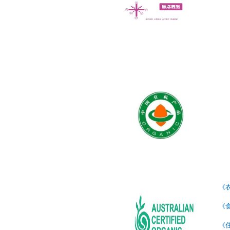
《
《
《