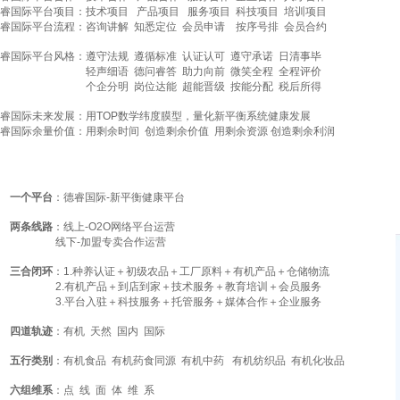
睿国际平台项目：技术项目 产品项目 服务项目
科技项目 培训项目
睿国际平台流程：咨询讲解 知悉定位
会员申请
按序号排
会员合约
睿国际平台风格
：
遵守法规
遵循标准
认证认可
遵守承诺 日清事毕
轻声细语
德问睿答
助力向前 微笑全程 全程评价
个企分明 岗位达能 超能晋级
按能分配 税后所得
睿国际未来发展
：
用
TOP
数学纬度膜型，量化新平衡系统健康发展
睿国际余量价值
：
用剩余时间
创造剩余价值
用剩余资源 创造剩余利润
一个平台
：德睿国际-新平衡健康平台
两条线路
：线上-O2O网络平台运营
线下-加盟专卖合作运营
三合闭环
：1.种养认证＋初级农品＋工厂原料＋有机产品＋仓储物流
2.有机产品＋到店到家＋技术服务＋教育培训＋会员服务
3.平台入驻＋科技服务＋托管服务＋媒体合作＋企业服务
四道轨迹
：有机 天然
国内 国际
五行类别
：有机食品 有机药食同源 有机中药 有机纺织品 有机化妆品
六组维系
：点 线 面 体 维 系