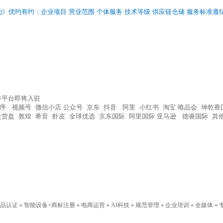
约》优约有约：企业项目 营业范围 个体服务 技术等级 供应链仓储 服务标准
作平台即将入驻
序 视频号 微信小店 公众号 京东 抖音 阿里 小红书 淘宝 唯品会 坤乾
货盘 敦煌 希音 虾皮 全球优选 京东国际 阿里国际 亚马逊 德睿国际 其
品认证＋智能设备+商标注册＋电商运营＋AI科技＋规范管理＋企业培训＋全媒体＋