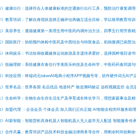
行》健康出行：选择符合人体健康标准的交通旅行出行工具，预防治疗康复调理
学》教育培训：了解自身现状选择正确评估再确立适合目标，学以致用教育培训
美》美容养生：遵循健康第一美理念用中医药内调外治方法，四季五行用芳香精
医》国际医疗：协助预约体检中医药及中西结合与特医食品，初病微调已病慧
乐》休闲娱乐：书法绘画收藏健身运动旅游及非遗传承爱好，选择国粹项目读书
金》投融理财：系统健康衣食住行学美医乐科技及生命科学，中医药药食同源与
科》科技应用：终端词元tokenAI电商小程序APP视频号等，软件硬件词元AI
名》世界名品：世界各国 名品优品 地道特产 验追溯码验证 远程视频监控 会
生》生命科学：生物生命生存生活生产及孕育成长终生学习，理想家庭事业及精
加》加盟代理 ：企业会员 个体会员 加入我们正向正能 AI智能全程闭环服务
智》AI新智能：智能货柜具身机器人智能机器人无人超市无人配送 智能服务传
合》合作共赢：教育培训产品技术科技金融法律商务等合作，用剩余时间创剩余