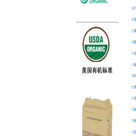
《
《
《
《
《
《
《
《
《
《
《
《