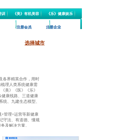
培训
《美》有机美容
《乐》健康娱乐
有机天然
《肥》有机肥料
注册会员
注册企业
注册会员
会员登陆
选择城市
联系我们
发布信息
网站定制
行业论坛
家及各界精英合作，用时
与梳理人类系统健康需
》《美》《医》《乐》
条健康线路、三道健康
系统、九建生态模型、
规+管理+运营等新健康
纪守法、有道德、懂规
服务及解决方案。