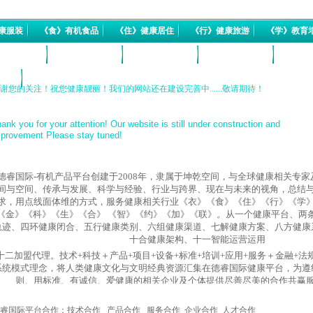
康服装
《食》有机食品
《住》健康居住
《行》健康旅游
《学》教育
》科技媒体
《生》生产原料
《合》合作共赢
《天》天文太空
《地》
项目
谢您的关注！祝您健康靓丽！我们的网站还在建设完善中......敬请期待！
ank you for your attention! Our website is still under construction and
provement Please stay tuned!
德睿国际-有机产品平台创建于2008年，隶属于坤乾空间，与全球健康相关专
间与空间、传承与发展、科学与经验、行业与跨界、现在与未来的视角，总结
求，用点线面体维的方式，服务健康相关行业《衣》《食》《住》《行》《学
《金》《科》《生》《合》 《智》《约》《加》《联》。
从一个健康平台、两
轨迹、四环健康闭合、五行健康类别、六组健康渠道、七解健康方案、八方健康
十合健康架构、十一智能运营运用
十二加盟代理。技术+科技＋产品+项目+设备+标准+培训+应用+服务＋金融+法
系统模式理念，将人类健康文化与文明经典资源汇集在德睿国际健康平台，为遵
则、用标准、有诚信、爱健康的相关企业及个体提供尽善尽美的合作共赢
我们的宗旨是
为人类系统健康服务
。
德睿国际平台合作：技术合作
产品合作
服务合作
企业合作 人才合作