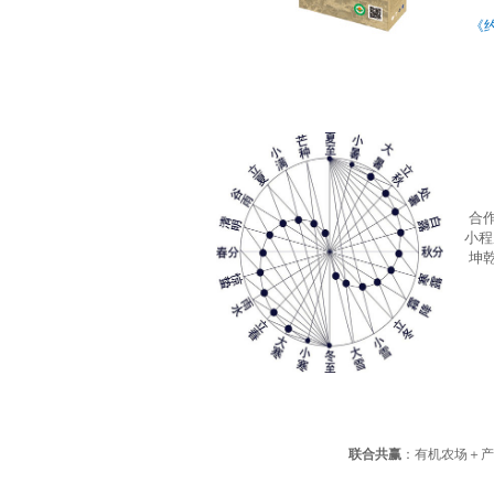
《
合
小程
坤乾
联合共赢
：有机农场＋产