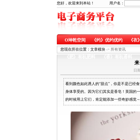
您好，欢迎来到本站！ 用户名：
O坤乾空间
《约》优约优约
《衣
《乐》健康娱乐
《医》药食同源
您现在所在位置：
文章模块
-> 所有资讯
《肥》有机肥料
《香》有机香料
来
日期
看到颜色如此诱人的“甜点”，你是不是已经
身体享受的。因为它们其实是香皂！英国的
的时候用上它们，肯定能添加一些奇妙感觉