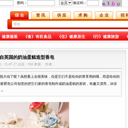
密码：
验证码：
综 合
资 讯
供 应
求 购
企 业
招 
》健康服装
《食》有机食品
《住》健康居住
《行》健康旅游
《金》投融项目
《科》科技媒体
《生》生产原料
《合》合作共赢
《智》智能设备
国际项目
自英国的奶油蛋糕造型香皂
：11-07-27 点击：950 来源： 作者：
食指大动了呢？虽然看上去很美味，但是它们不是给你的胃享用的哦，而是给你的
一家肥皂公司创意的把它们家的香皂制作成奶油蛋糕的形状，有趣又漂亮，沐浴
～～