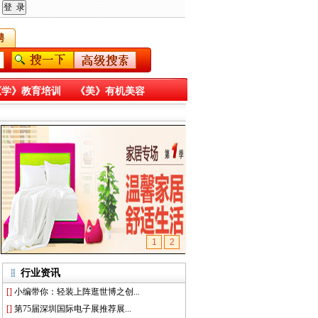
聘
《学》教育培训
《美》有机美容
《天》天文太空
《地》有机天然
1
2
行业资讯
[]
小编带你：轻装上阵逛世博之创...
[]
第75届深圳国际电子展推荐展...