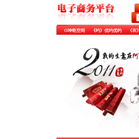
O坤乾空间
《约》优约优约
《衣
《乐》健康娱乐
《医》药食同源
《肥》有机肥料
《香》有机香料