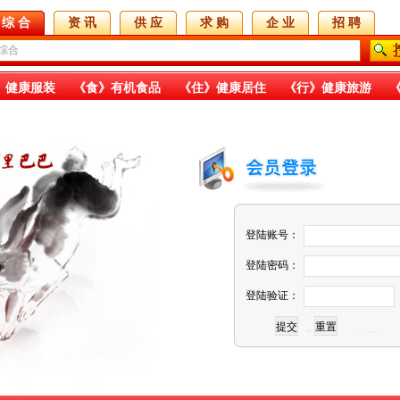
综 合
资 讯
供 应
求 购
企 业
招 聘
》健康服装
《食》有机食品
《住》健康居住
《行》健康旅游
《金》投融项目
《科》科技媒体
《生》生产原料
《合》合作共赢
《智》智能设备
国际项目
登陆账号：
登陆密码：
登陆验证：