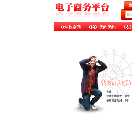
综
O坤乾空间
《约》优约优约
《衣
《乐》健康娱乐
《医》药食同源
《肥》有机肥料
《香》有机香料