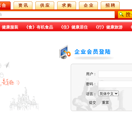
 合
资 讯
供 应
求 购
企 业
招 聘
》健康服装
《食》有机食品
《住》健康居住
《行》健康旅游
《金》投融项目
《科》科技媒体
《生》生产原料
《合》合作共赢
《智》智能设备
国际项目
用户：
密码：
语言：